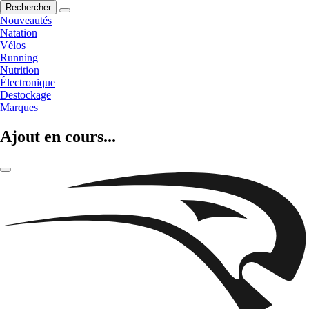
Rechercher
Nouveautés
Natation
Vélos
Running
Nutrition
Électronique
Destockage
Marques
Ajout en cours...