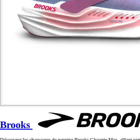
Brooks
Découvrez les chaussures de running Brooks Glycerin Max, alliant confo