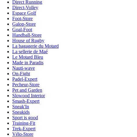
Direct Running
Direct-Volley
Espace Golf
Foot-Store
Galop-Store
Goal-Foot
Handball-Store
House of Rugby
La bagagerie du Motard
La sellerie de Maé
Le Motard Bleu
Made in Paradis
Nauti-wave
On-Fight
Padel-Expert
Pecheur-Store
Pet and Garden
Slowood Interior
Smash-Expert
Sneak'In
Sneakids
Sport is good
Training-Fit
Trek-Expert
Vélo-Store