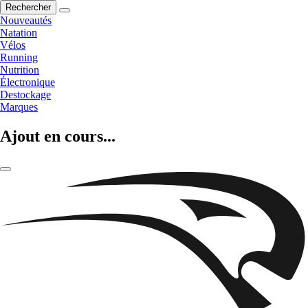
Rechercher
Nouveautés
Natation
Vélos
Running
Nutrition
Électronique
Destockage
Marques
Ajout en cours...