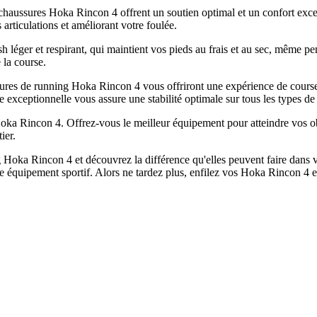
es chaussures Hoka Rincon 4 offrent un soutien optimal et un confort exc
articulations et améliorant votre foulée.
éger et respirant, qui maintient vos pieds au frais et au sec, même pen
 la course.
res de running Hoka Rincon 4 vous offriront une expérience de course in
 exceptionnelle vous assure une stabilité optimale sur tous les types de 
oka Rincon 4. Offrez-vous le meilleur équipement pour atteindre vos obje
ier.
a Rincon 4 et découvrez la différence qu'elles peuvent faire dans votre
 équipement sportif. Alors ne tardez plus, enfilez vos Hoka Rincon 4 et p