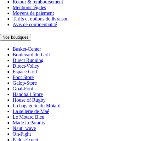
Retour & remboursement
Mentions légales
Moyens de paiement
Tarifs et options de livraison
Avis de confidentialité
Nos boutiques
Basket-Center
Boulevard du Golf
Direct Running
Direct-Volley
Espace Golf
Foot-Store
Galop-Store
Goal-Foot
Handball-Store
House of Rugby
La bagagerie du Motard
La sellerie de Maé
Le Motard Bleu
Made in Paradis
Nauti-wave
On-Fight
Padel-Expert