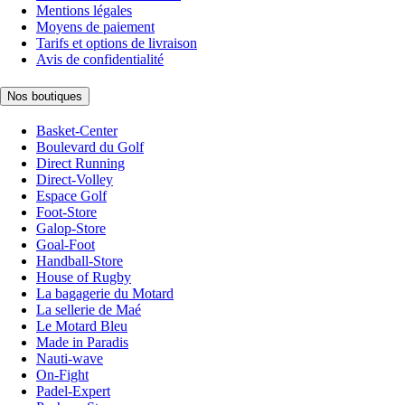
Mentions légales
Moyens de paiement
Tarifs et options de livraison
Avis de confidentialité
Nos boutiques
Basket-Center
Boulevard du Golf
Direct Running
Direct-Volley
Espace Golf
Foot-Store
Galop-Store
Goal-Foot
Handball-Store
House of Rugby
La bagagerie du Motard
La sellerie de Maé
Le Motard Bleu
Made in Paradis
Nauti-wave
On-Fight
Padel-Expert